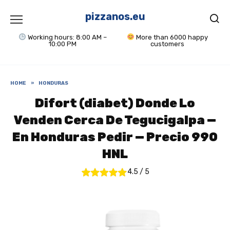
Skip
to
pizzanos.eu
content
Working hours: 8:00 AM –
More than 6000 happy
10:00 PM
customers
HOME
»
HONDURAS
Difort (diabet) Donde Lo
Venden Cerca De Tegucigalpa —
En Honduras Pedir — Precio 990
HNL
4.5
/
5