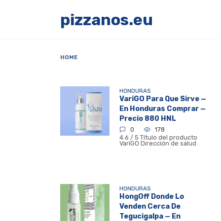
Skip
to
pizzanos.eu
content
HOME
HONDURAS
VariGO Para Que Sirve —
En Honduras Comprar —
Precio 880 HNL
0
178
4.6 / 5 Título del producto
VariGO Dirección de salud
HONDURAS
HongOff Donde Lo
Venden Cerca De
Tegucigalpa — En