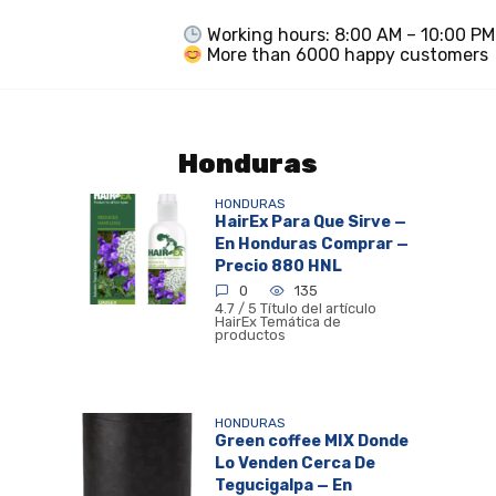
Working hours: 8:00 AM – 10:00 PM
More than 6000 happy customers
Honduras
HONDURAS
HairEx Para Que Sirve —
En Honduras Comprar —
Precio 880 HNL
0
135
4.7 / 5 Título del artículo
HairEx Temática de
productos
HONDURAS
Green coffee MIX Donde
Lo Venden Cerca De
Tegucigalpa — En