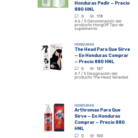
Honduras Pedir — Precio
880 HNL
0
178
4.6 / 5 Denominación del
producto HongOff Tipo de
suplemento
HONDURAS
The Head Para Que Sirve
— En Honduras Comprar
— Precio 880 HNL
0
147
4.7 / 5 Designación del
producto The Head Variedad
HONDURAS
Arthromax Para Que
Sirve — En Honduras
Comprar — Precio 880
HNL
0
100