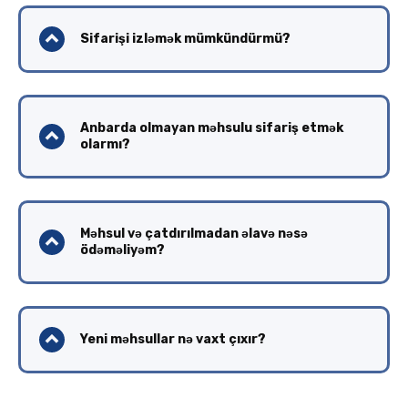
Sifarişi izləmək mümkündürmü?
Anbarda olmayan məhsulu sifariş etmək
olarmı?
Məhsul və çatdırılmadan əlavə nəsə
ödəməliyəm?
Yeni məhsullar nə vaxt çıxır?