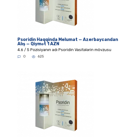
Psoridin Haqqinda Melumat — Azerbaycandan
Alış — Qiymət 1 AZN
4.6 / 5 Pozisiyanın adı Psoridin Vasitələrin mövzusu
0
625