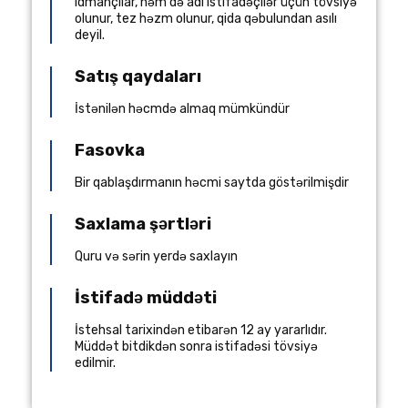
idmançılar, həm də adi istifadəçilər üçün tövsiyə
olunur, tez həzm olunur, qida qəbulundan asılı
deyil.
Satış qaydaları
İstənilən həcmdə almaq mümkündür
Fasovka
Bir qablaşdırmanın həcmi saytda göstərilmişdir
Saxlama şərtləri
Quru və sərin yerdə saxlayın
İstifadə müddəti
İstehsal tarixindən etibarən 12 ay yararlıdır.
Müddət bitdikdən sonra istifadəsi tövsiyə
edilmir.