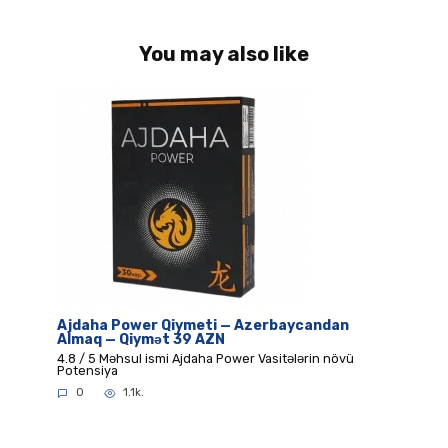
You may also like
Ajdaha Power Qiymeti — Azerbaycandan
Almaq — Qiymət 39 AZN
4.8 / 5 Məhsul ismi Ajdaha Power Vasitələrin növü
Potensiya
0
1.1k.