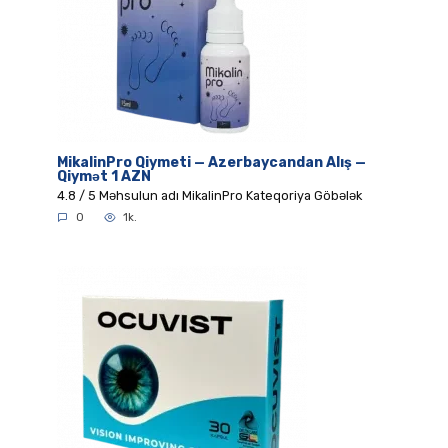
MikalinPro Qiymeti — Azerbaycandan Alış —
Qiymət 1 AZN
4.8 / 5 Məhsulun adı MikalinPro Kateqoriya Göbələk
0
1k.