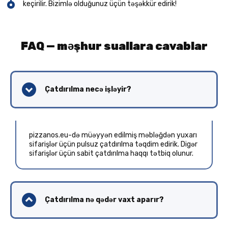
keçirilir. Bizimlə olduğunuz üçün təşəkkür edirik!
FAQ — məşhur suallara cavablar
Çatdırılma necə işləyir?
pizzanos.eu-də müəyyən edilmiş məbləğdən yuxarı
sifarişlər üçün pulsuz çatdırılma təqdim edirik. Digər
sifarişlər üçün sabit çatdırılma haqqı tətbiq olunur.
Çatdırılma nə qədər vaxt aparır?