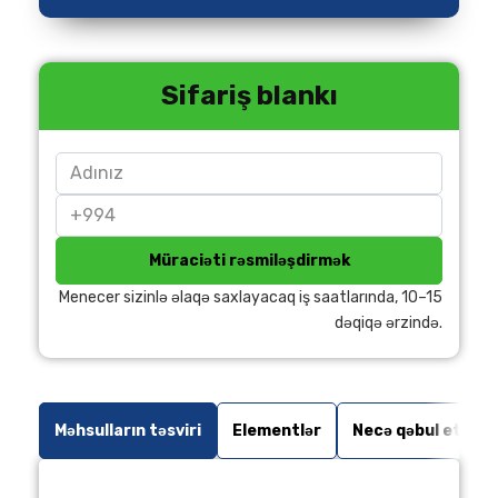
Sifariş blankı
Müraciəti rəsmiləşdirmək
Menecer sizinlə əlaqə saxlayacaq iş saatlarında, 10–15
dəqiqə ərzində.
Məhsulların təsviri
Elementlər
Necə qəbul etməli