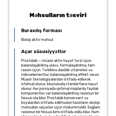
Məhsulların təsviri
Buraxılış forması
Bioloji aktiv məhsul
Açar xüsusiyyətlər
Prostalab — müasir aktiv həyat tərzi üçün
balanslaşdırılmış əlavə, formalaşdırılmış tam
rasion üçün. Tərkibinə daxildir vitaminlər və
mikroelementlər, balanslaşdırılmış effekt verən.
Müasir texnologiyalardan istifadə edilərək
istehsal olunur, beynəlxalq standartlara riayət
olunur. Hər porsiyada optimal miqdarda faydalı
komponentlər var balanslaşdırılmış rasionun bir
hissəsi ola bilər. Prostalab konservant və
boyalardan istifadə edilmədən hazırlanır, ekoloji
məhsulları seçənlər üçün mükəmməldir. Sağlam
rasionun bir hissəsi kimi istifadə edilə bilər. Həm