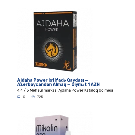
Ajdaha Power Istifadə Qaydası —
Azerbaycandan Almaq — Qiymət 1 AZN
4.4 / 5 Məhsul markası Ajdaha Power Kataloq bölməsi
0
725