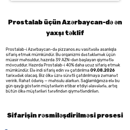
Prostalab üçün Azərbaycan-də ən
yaxşı təklif
Prostalab-i Azərbaycan-də pizzanos.eu vasitəsilə asanlıqla
sifariş etmək mümkündür. Bu orqanizmi dəstəkləmək üçün
müasir məhsuldur, hazırda 39 AZN-dən başlayan qiymətlə
mövcuddur. Hazırda Prostalab-i 40% daha ucuz sifariş etmək
mümkündür. Elə indi sifariş edin və çatdırılma
09.08.2026
tarixədək olacaq. Biz ölkə üzrə sürətli çatdırılmaya zəmanət
veririk. Rahat ödəniş — məhsulu alarkən. Sağlamlığınıza elə bu
gün qayğı göstərin müştərilərin etibar etdiyi əlavələrlə, artıq
bütün ölkə müştəriləri tərəfindən qiymətləndirilən.
Sifarişin rəsmiləşdirilməsi prosesi