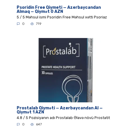
Psoridin Free Qiymeti — Azerbaycandan
Almaq — Qiymət 0 AZN
5 / 5 Məhsul ismi Psoridin Free Məhsul xətti Psoriaz
0
719
Prostalab Qiyməti — Azerbaycandan Al —
Qiymət 1 AZN
4.8 / 5 Pozisiyanın adı Prostalab Əlavə növü Prostatit
0
647