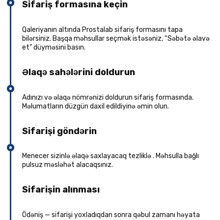
Sifariş formasına keçin
Qaleriyanın altında Prostalab sifariş formasını tapa
bilərsiniz. Başqa məhsullar seçmək istəsəniz, “Səbətə əlavə
et” düyməsini basın.
Əlaqə sahələrini doldurun
Adınızı və əlaqə nömrənizi doldurun sifariş formasında.
Məlumatların düzgün daxil edildiyinə əmin olun.
Sifarişi göndərin
Menecer sizinlə əlaqə saxlayacaq tezliklə . Məhsulla bağlı
pulsuz məsləhət alacaqsınız.
Sifarişin alınması
Ödəniş — sifarişi yoxladıqdan sonra qəbul zamanı həyata