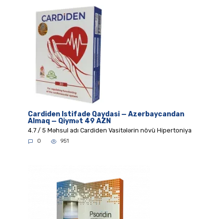
Cardiden Istifade Qaydasi — Azerbaycandan
Almaq — Qiymət 49 AZN
4.7 / 5 Məhsul adı Cardiden Vasitələrin növü Hipertoniya
0
951