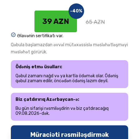
-40%
39 AZN
65 AZN
Əlavənin sertifikatı var.
Qəbula başlamazdan əvvəl mütəxəssislə məsləhətləşməyi
məsləhət görürük.
Ödəniş etmə üsulları:
Qəbul zamanı nağd və ya kartla ödəmək olar. Ödəniş
qəbul zamanı edilir, öncədən ödəniş lazım deyil.
Biz çatdırırıq Azərbaycan-ə:
Bu gün sifarişi rəsmiləşdirin və biz çatdıracağıq
09.08.2026-dək.
Müraciəti rəsmiləşdirmək