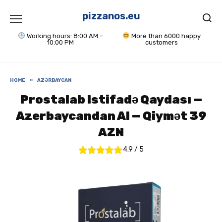
Skip
to
pizzanos.eu
content
Working hours: 8:00 AM –
More than 6000 happy
10:00 PM
customers
HOME
»
AZƏRBAYCAN
Prostalab Istifadə Qaydası —
Azerbaycandan Al — Qiymət 39
AZN
4.9
/
5