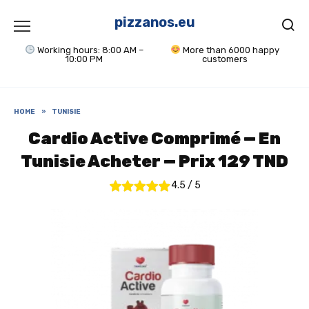
Skip
to
pizzanos.eu
content
Working hours: 8:00 AM –
More than 6000 happy
10:00 PM
customers
HOME
»
TUNISIE
Cardio Active Comprimé — En
Tunisie Acheter — Prix 129 TND
4.5
/
5